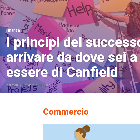
Finanza
I principi del succes
arrivare da dove sei a
essere di Canfield
admin
-
Febbraio 19, 2021
Commercio