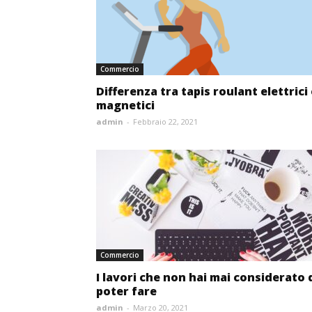
Commercio
Differenza tra tapis roulant elettrici
magnetici
admin
-
Febbraio 22, 2021
Commercio
I lavori che non hai mai considerato 
poter fare
admin
-
Marzo 20, 2021