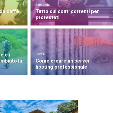
Economia
 da caffè
Tutto sui conti correnti per
protestati
e e i
Servizi
mbiato la
Come creare un server
hosting professionale