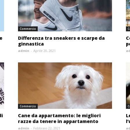
Commercio
C
 e
Differenza tra sneakers e scarpe da
C
ginnastica
p
admin
-
Aprile 20, 2021
a
Commercio
C
di
Cane da appartamento: le migliori
L
razze da tenere in appartamento
l’
admin
-
Febbraio 22, 2021
a