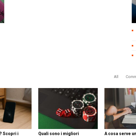
All
Comm
 Scopri i
Quali sono i migliori
A cosa serve un