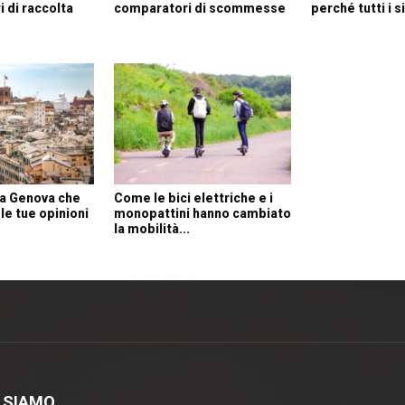
i di raccolta
comparatori di scommesse
perché tutti i si
 a Genova che
Come le bici elettriche e i
e tue opinioni
monopattini hanno cambiato
la mobilità...
 SIAMO