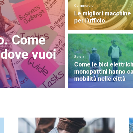
Commercio
Le migliori macchine
per l’ufficio
so. Come
 dove vuoi
Servizi
Come le bici elettrich
monopattini hanno ca
mobilità nelle città