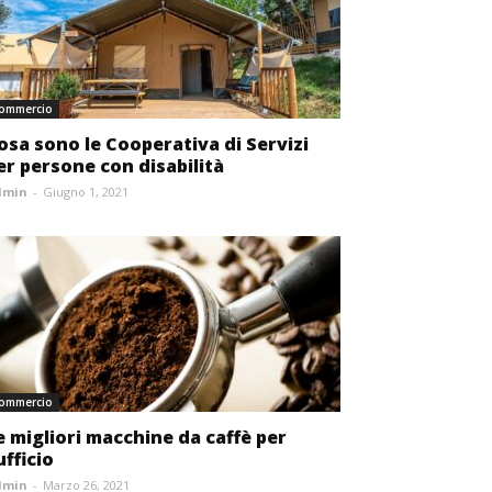
ommercio
osa sono le Cooperativa di Servizi
er persone con disabilità
dmin
-
Giugno 1, 2021
ommercio
e migliori macchine da caffè per
ufficio
dmin
-
Marzo 26, 2021