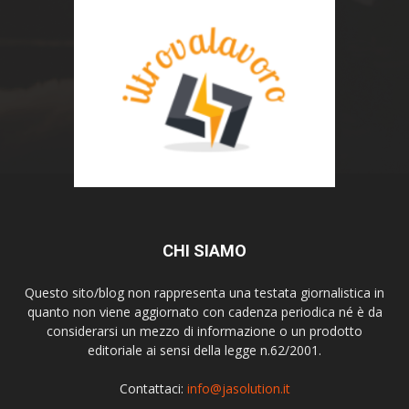
CHI SIAMO
Questo sito/blog non rappresenta una testata giornalistica in
quanto non viene aggiornato con cadenza periodica né è da
considerarsi un mezzo di informazione o un prodotto
editoriale ai sensi della legge n.62/2001.
Contattaci:
info@jasolution.it