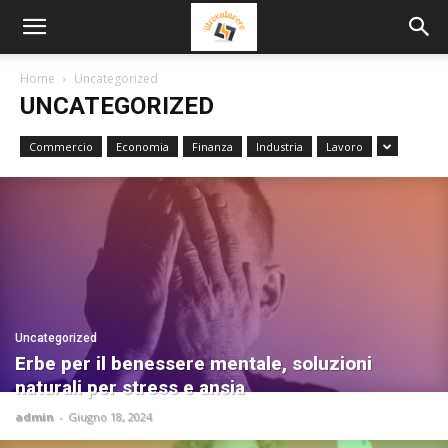
Home
Uncategorized
UNCATEGORIZED
Commercio
Economia
Finanza
Industria
Lavoro
Uncategorized
Erbe per il benessere mentale, soluzioni
naturali per stress e ansia
admin
-
Giugno 18, 2024